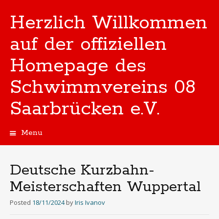
Herzlich Willkommen
auf der offiziellen
Homepage des
Schwimmvereins 08
Saarbrücken e.V.
Menu
Skip
to
content
Deutsche Kurzbahn-
Meisterschaften Wuppertal
Posted
18/11/2024
by
Iris Ivanov