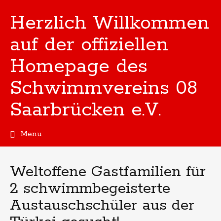
Herzlich Willkommen
auf der offiziellen
Homepage des
Schwimmvereins 08
Saarbrücken e.V.
Menu
Skip
to
content
Weltoffene Gastfamilien für
2 schwimmbegeisterte
Austauschschüler aus der