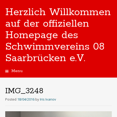
Herzlich Willkommen
auf der offiziellen
Homepage des
Schwimmvereins 08
Saarbrücken e.V.
Menu
Skip
to
content
IMG_3248
Posted
18/04/2016
by
Iris Ivanov