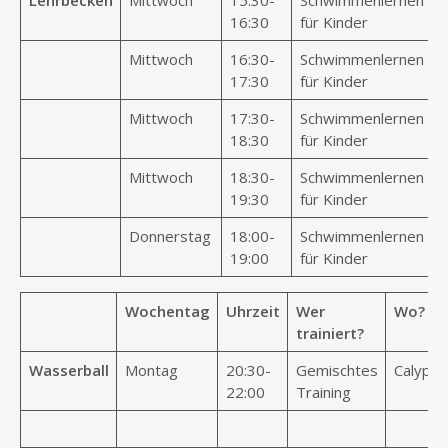
Lehrbecken
Mittwoch
15:30-
Schwimmenlernen
K
16:30
für Kinder
Mittwoch
16:30-
Schwimmenlernen
K
17:30
für Kinder
Mittwoch
17:30-
Schwimmenlernen
K
18:30
für Kinder
Mittwoch
18:30-
Schwimmenlernen
K
19:30
für Kinder
Donnerstag
18:00-
Schwimmenlernen
D
19:00
für Kinder
Wochentag
Uhrzeit
Wer
Wo?
trainiert?
Wasserball
Montag
20:30-
Gemischtes
Calypso
22:00
Training