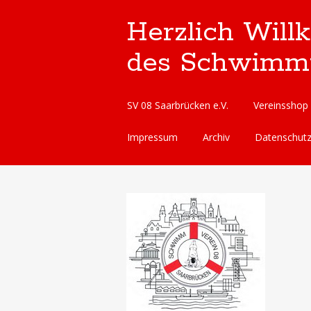
Herzlich Will
des Schwimmve
Skip
SV 08 Saarbrücken e.V.
Vereinsshop
to
content
Impressum
Archiv
Datenschut