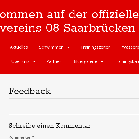
kommen auf der offizie
reins 08 Saarbrücken 
Aktuelles
Schwimmen
Trainingszeiten
Wasserb
z
Über uns
Partner
Bildergalerie
Trainingskal
Feedback
Schreibe einen Kommentar
Kommentar
*