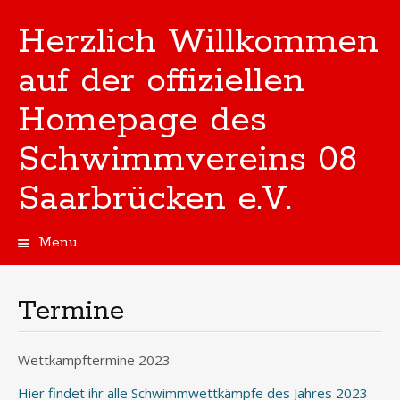
Herzlich Willkommen
auf der offiziellen
Homepage des
Schwimmvereins 08
Saarbrücken e.V.
Menu
Skip
to
content
Termine
Wettkampftermine 2023
Hier findet ihr alle Schwimmwettkämpfe des Jahres 2023