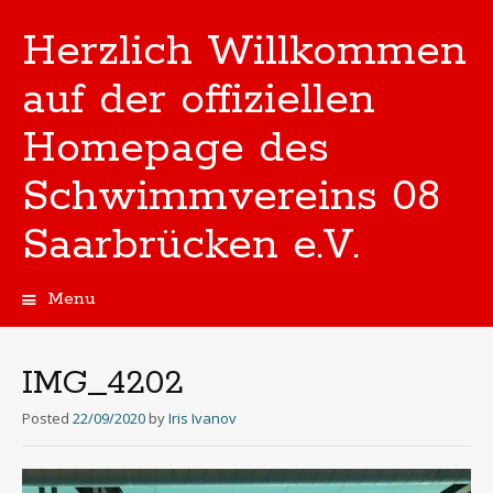
Herzlich Willkommen
auf der offiziellen
Homepage des
Schwimmvereins 08
Saarbrücken e.V.
Menu
Skip
to
content
IMG_4202
Posted
22/09/2020
by
Iris Ivanov