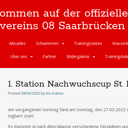
kommen auf der offizie
reins 08 Saarbrücken 
Aktuelles
Schwimmen
Trainingszeiten
Wasserb
z
Über uns
Partner
Bildergalerie
Trainingskal
1. Station Nachwuchscup St. 
Posted
28/03/2022
by
Iris Ivanov
Am vergangenen Sonntag fand am Sonntag, den 27.03.2022 di
Ingbert statt.
Es mussten je nach Altersklasse verschiedene Disziplinen und