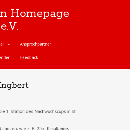
llen Homepage
e.V.
all
Ansprechpartner
ender
Feedback
Ingbert
e 1. Station des Nachwuchscups in St.
 Längen, wie z. B. 25m Kraulbeine,