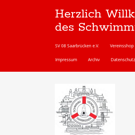
Herzlich Will
des Schwimmve
Skip
SV 08 Saarbrücken e.V.
Vereinsshop
to
content
Impressum
Archiv
Datenschut