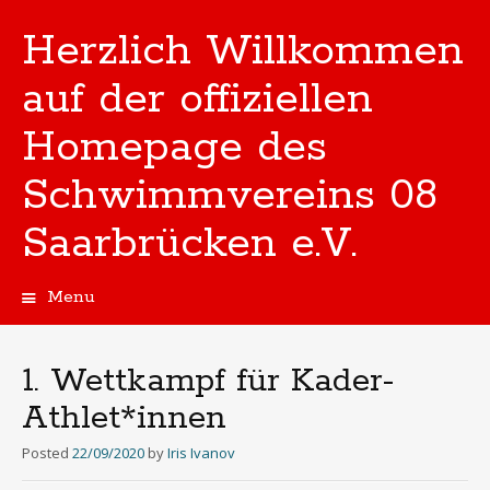
Herzlich Willkommen
auf der offiziellen
Homepage des
Schwimmvereins 08
Saarbrücken e.V.
Menu
Skip
to
content
1. Wettkampf für Kader-
Athlet*innen
Posted
22/09/2020
by
Iris Ivanov