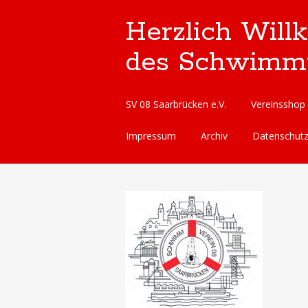
Herzlich Will
des Schwimmve
Skip
SV 08 Saarbrücken e.V.
Vereinsshop
to
content
Impressum
Archiv
Datenschut