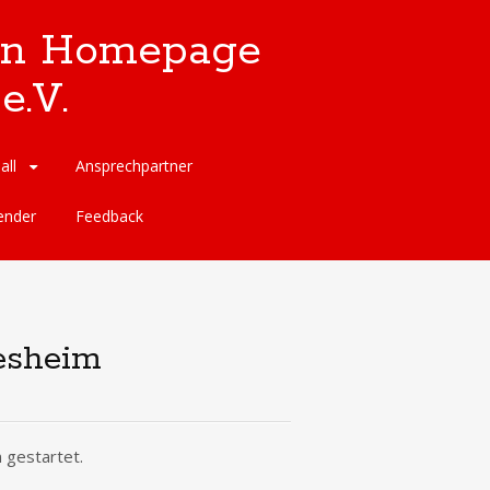
llen Homepage
e.V.
all
Ansprechpartner
ender
Feedback
esheim
gestartet.