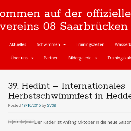
kommen auf der offizie
reins 08 Saarbrücken 
Aktuelles
Schwimmen
Trainingszeiten
Wasserb
z
Über uns
Partner
Bildergalerie
Trainingskal
39. Hedint – Internationales
Herbstschwimmfest in Hedd
Posted
13/10/2015
by
SV08
Der Kader ist Anfang Oktober in die neue Saison 