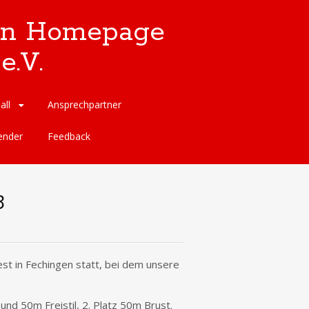
llen Homepage
e.V.
all
Ansprechpartner
ender
Feedback
3
t in Fechingen statt, bei dem unsere
nd 50m Freistil, 2. Platz 50m Brust.