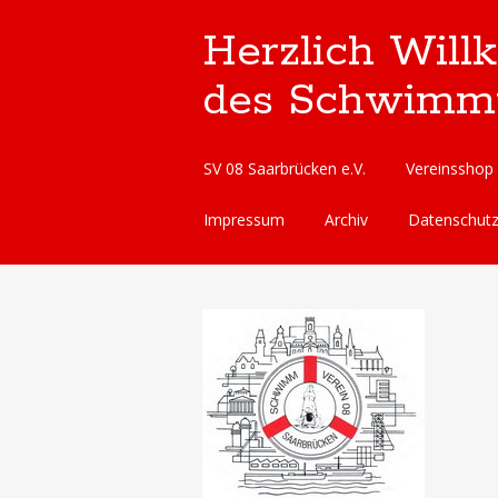
Herzlich Will
des Schwimmve
Skip
SV 08 Saarbrücken e.V.
Vereinsshop
to
content
Impressum
Archiv
Datenschut