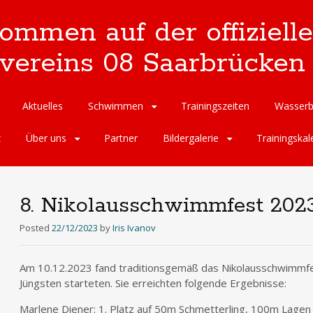
kommen auf der offizie
reins 08 Saarbrücken 
Aktuelles
Schwimmen
Trainingszeiten
Wasserb
z
Über uns
Partner
Bildergalerie
Trainingskal
8. Nikolausschwimmfest 202
Posted
22/12/2023
by
Iris Ivanov
Am 10.12.2023 fand traditionsgemäß das Nikolausschwimmfes
Jüngsten starteten. Sie erreichten folgende Ergebnisse:
Marlene Diener: 1. Platz auf 50m Schmetterling, 100m Lagen u