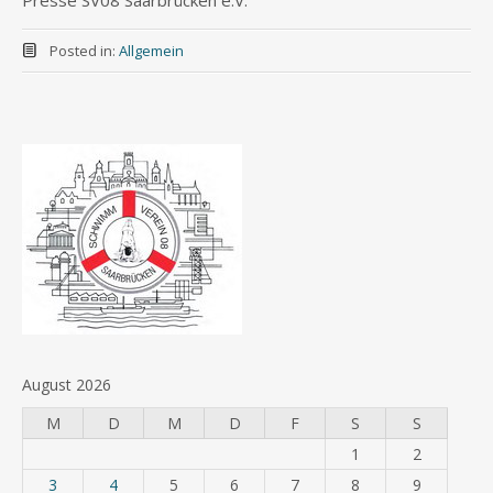
Posted in:
Allgemein
August 2026
M
D
M
D
F
S
S
1
2
3
4
5
6
7
8
9