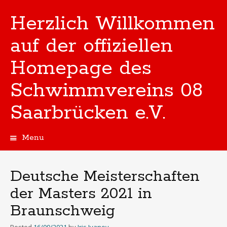
Herzlich Willkommen
auf der offiziellen
Homepage des
Schwimmvereins 08
Saarbrücken e.V.
Menu
Skip
to
content
Deutsche Meisterschaften
der Masters 2021 in
Braunschweig