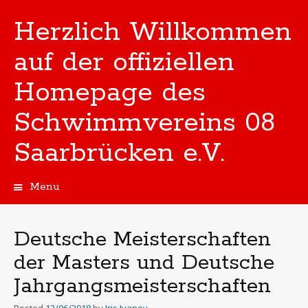
Herzlich Willkommen
auf der offiziellen
Homepage des
Schwimmvereins 08
Saarbrücken e.V.
Menu
Skip
to
content
Deutsche Meisterschaften
der Masters und Deutsche
Jahrgangsmeisterschaften