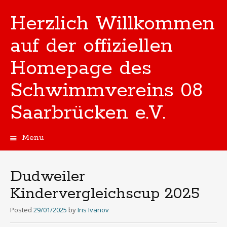
Herzlich Willkommen
auf der offiziellen
Homepage des
Schwimmvereins 08
Saarbrücken e.V.
Menu
Skip
to
content
Dudweiler
Kindervergleichscup 2025
Posted
29/01/2025
by
Iris Ivanov