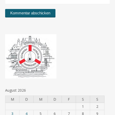
August 2026
M
D
M
D
F
S
S
1
2
3
4
5
6
7
8
9