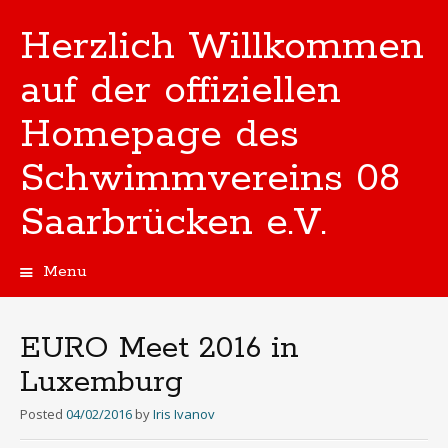
Herzlich Willkommen
auf der offiziellen
Homepage des
Schwimmvereins 08
Saarbrücken e.V.
Menu
Skip
to
content
EURO Meet 2016 in
Luxemburg
Posted
04/02/2016
by
Iris Ivanov