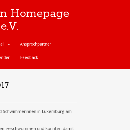
llen Homepage
e.V.
all
Ansprechpartner
ender
Feedback
17
d Schwimmerinnen in Luxemburg am
iten geschwommen und konnten damit