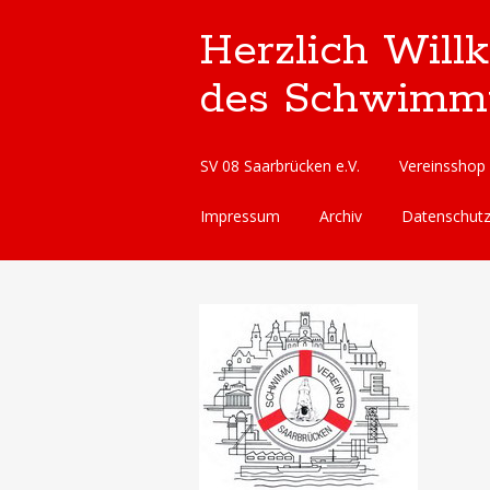
Herzlich Will
des Schwimmve
Skip
SV 08 Saarbrücken e.V.
Vereinsshop
to
content
Impressum
Archiv
Datenschut