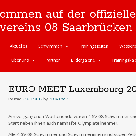
kommen auf der offizie
reins 08 Saarbrücken 
Aktuelles
Schwimmen
Trainingszeiten
Wasserb
z
Über uns
Partner
Bildergalerie
Trainingskal
EURO MEET Luxembourg 20
Posted
31/01/2017
by
Iris Ivanov
Am vergangenen Wochenende waren 4 SV 08 Schwimmer un
Start neben ihnen auch namhafte Olympiateilnehmer.
Alle 4 SV 08 Schwimmer und Schwimmerinnen sind super Ze