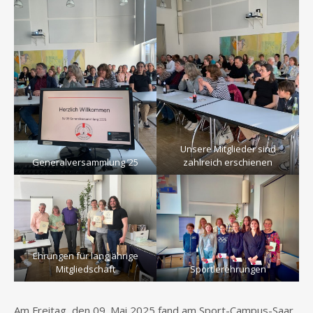
Unsere Mitglieder sind
Generalversammlung ’25
zahlreich erschienen
Ehrungen für langjährige
Mitgliedschaft
Sportlerehrungen
Am Freitag, den 09. Mai 2025 fand am Sport-Campus-Saar