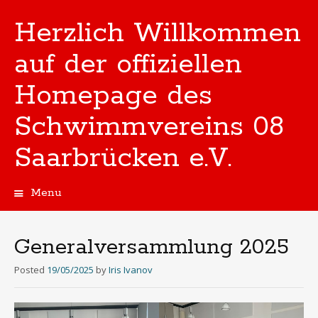
Herzlich Willkommen
auf der offiziellen
Homepage des
Schwimmvereins 08
Saarbrücken e.V.
Menu
Skip
to
content
Generalversammlung 2025
Posted
19/05/2025
by
Iris Ivanov