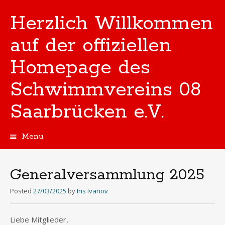
Herzlich Willkommen
auf der offiziellen
Homepage des
Schwimmvereins 08
Saarbrücken e.V.
Menu
Skip
to
content
Generalversammlung 2025
Posted
27/03/2025
by
Iris Ivanov
Liebe Mitglieder,