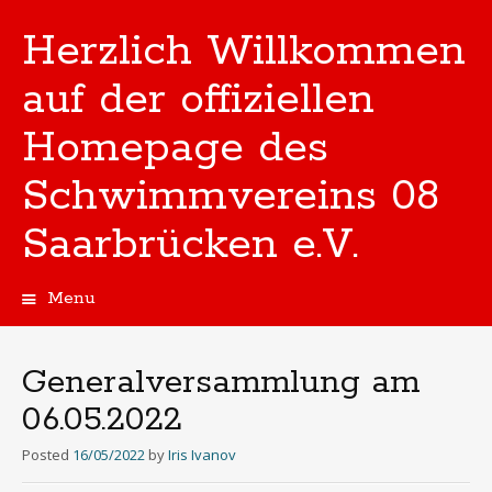
Herzlich Willkommen
auf der offiziellen
Homepage des
Schwimmvereins 08
Saarbrücken e.V.
Menu
Skip
to
content
Generalversammlung am
06.05.2022
Posted
16/05/2022
by
Iris Ivanov