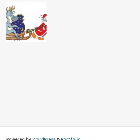
Powered by
WordPress
&
Portfolio
.