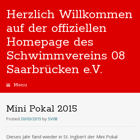
Herzlich Willkommen
auf der offiziellen
Homepage des
Schwimmvereins 08
Saarbrücken e.V.
Menu
Skip
to
content
Mini Pokal 2015
Posted
20/03/2015
by
SV08
Dieses Jahr fand wieder in St. Ingbert der Mini Pokal