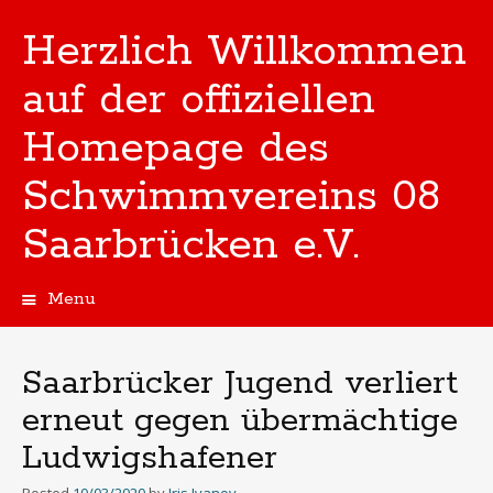
Herzlich Willkommen
auf der offiziellen
Homepage des
Schwimmvereins 08
Saarbrücken e.V.
Menu
Skip
to
content
Saarbrücker Jugend verliert
erneut gegen übermächtige
Ludwigshafener