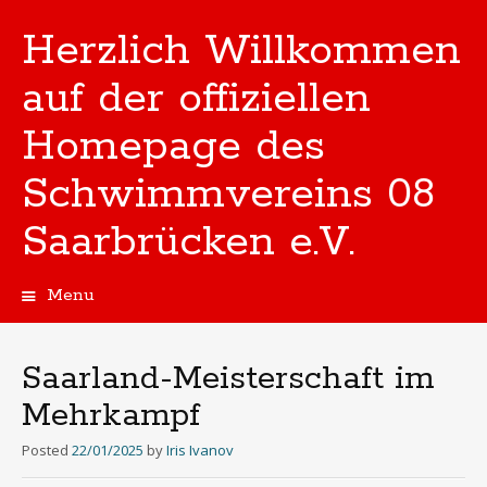
Herzlich Willkommen
auf der offiziellen
Homepage des
Schwimmvereins 08
Saarbrücken e.V.
Menu
Skip
to
content
Saarland-Meisterschaft im
Mehrkampf
Posted
22/01/2025
by
Iris Ivanov