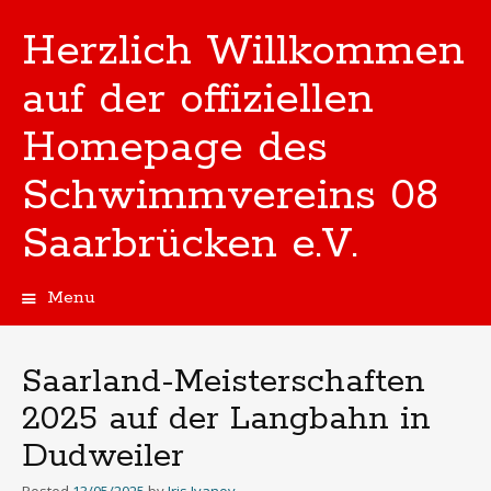
Herzlich Willkommen
auf der offiziellen
Homepage des
Schwimmvereins 08
Saarbrücken e.V.
Menu
Skip
to
content
Saarland-Meisterschaften
2025 auf der Langbahn in
Dudweiler