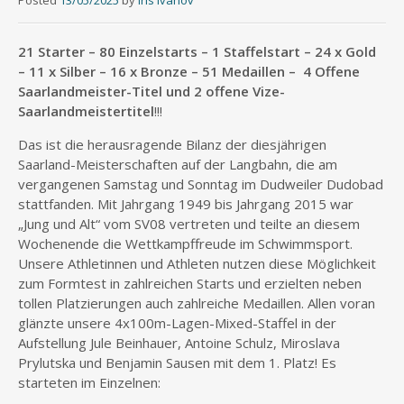
Posted
13/05/2025
by
Iris Ivanov
21 Starter – 80 Einzelstarts – 1 Staffelstart – 24 x Gold
– 11 x Silber – 16 x Bronze – 51 Medaillen – 4 Offene
Saarlandmeister-Titel und 2 offene Vize-
Saarlandmeistertitel
!!!
Das ist die herausragende Bilanz der diesjährigen
Saarland-Meisterschaften auf der Langbahn, die am
vergangenen Samstag und Sonntag im Dudweiler Dudobad
stattfanden. Mit Jahrgang 1949 bis Jahrgang 2015 war
„Jung und Alt“ vom SV08 vertreten und teilte an diesem
Wochenende die Wettkampffreude im Schwimmsport.
Unsere Athletinnen und Athleten nutzen diese Möglichkeit
zum Formtest in zahlreichen Starts und erzielten neben
tollen Platzierungen auch zahlreiche Medaillen. Allen voran
glänzte unsere 4x100m-Lagen-Mixed-Staffel in der
Aufstellung Jule Beinhauer, Antoine Schulz, Miroslava
Prylutska und Benjamin Sausen mit dem 1. Platz! Es
starteten im Einzelnen: