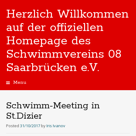
Herzlich Willkommen
auf der offiziellen
Homepage des
Schwimmvereins 08
Saarbrücken e.V.
Menu
Skip
to
content
Schwimm-Meeting in
St.Dizier
Posted
31/10/2017
by
Iris Ivanov