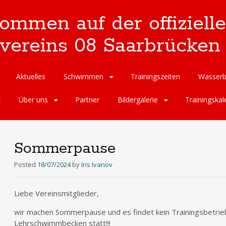
kommen auf der offizie
reins 08 Saarbrücken 
Aktuelles
Schwimmen
Trainingszeiten
Wasserb
z
Über uns
Partner
Bildergalerie
Trainingskal
Sommerpause
Posted
18/07/2024
by
Iris Ivanov
Liebe Vereinsmitglieder,
wir machen Sommerpause und es findet kein Trainingsbetrie
Lehrschwimmbecken statt!!!