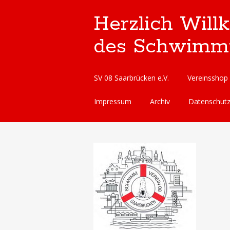
Herzlich Will
des Schwimmve
Skip
SV 08 Saarbrücken e.V.
Vereinsshop
to
content
Impressum
Archiv
Datenschut