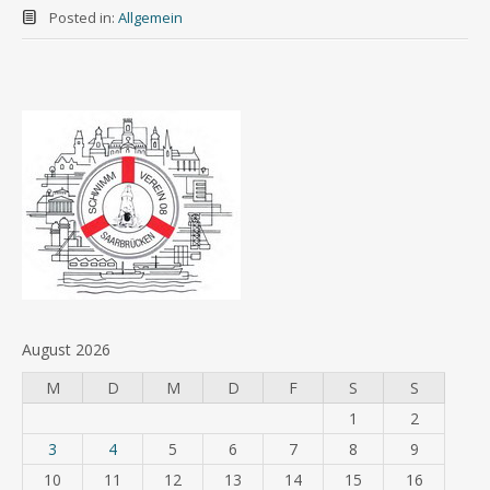
Posted in:
Allgemein
August 2026
M
D
M
D
F
S
S
1
2
3
4
5
6
7
8
9
10
11
12
13
14
15
16