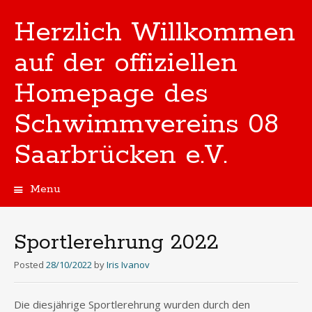
Herzlich Willkommen
auf der offiziellen
Homepage des
Schwimmvereins 08
Saarbrücken e.V.
Menu
Skip
to
content
Sportlerehrung 2022
Posted
28/10/2022
by
Iris Ivanov
Die diesjährige Sportlerehrung wurden durch den