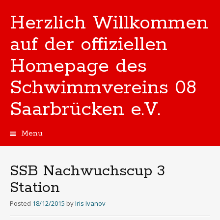
Herzlich Willkommen
auf der offiziellen
Homepage des
Schwimmvereins 08
Saarbrücken e.V.
Menu
Skip
to
content
SSB Nachwuchscup 3
Station
Posted
18/12/2015
by
Iris Ivanov