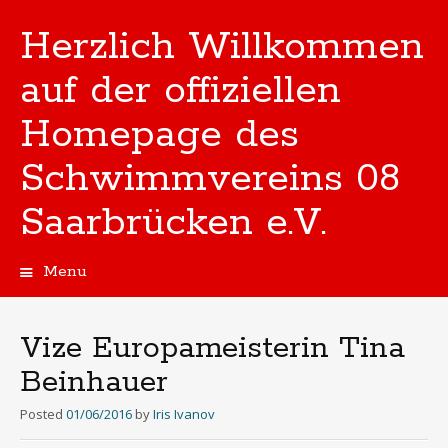
Herzlich Willkommen
auf der offiziellen
Homepage des
Schwimmvereins 08
Saarbrücken e.V.
Menu
Skip
to
content
Vize Europameisterin Tina
Beinhauer
Posted
01/06/2016
by
Iris Ivanov