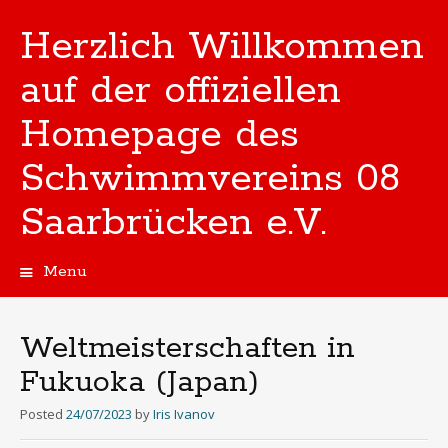
Herzlich Willkommen
auf der offiziellen
Homepage des
Schwimmvereins 08
Saarbrücken e.V.
Menu
Skip
to
content
Weltmeisterschaften in
Fukuoka (Japan)
Posted
24/07/2023
by
Iris Ivanov