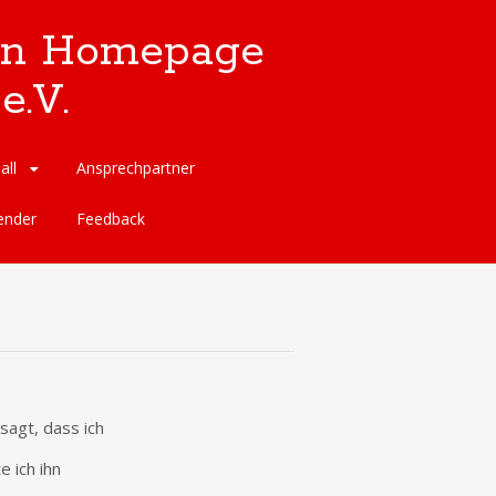
llen Homepage
e.V.
all
Ansprechpartner
ender
Feedback
agt, dass ich
 ich ihn