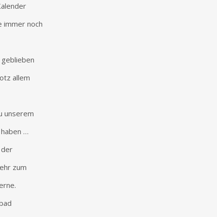
Kalender
ie immer noch
d geblieben
otz allem
zu unserem
n haben …
 der
kehr zum
erne.
ibad