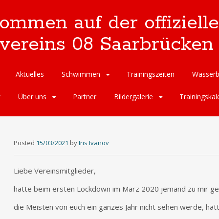
kommen auf der offizie
reins 08 Saarbrücken 
Aktuelles
Schwimmen
Trainingszeiten
Wasserb
z
Über uns
Partner
Bildergalerie
Trainingskal
Posted
15/03/2021
by
Iris Ivanov
Liebe Vereinsmitglieder,
hätte beim ersten Lockdown im März 2020 jemand zu mir ges
die Meisten von euch ein ganzes Jahr nicht sehen werde, hätte