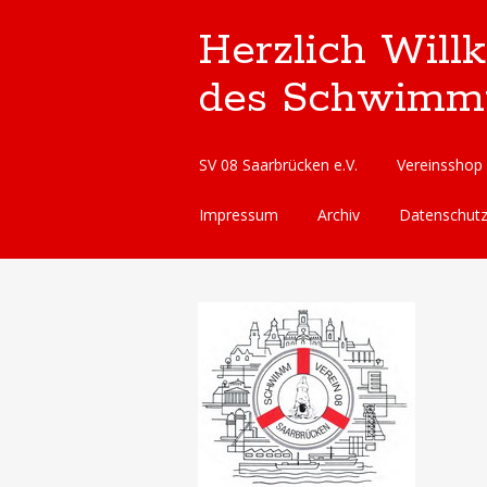
Herzlich Will
des Schwimmve
Skip
SV 08 Saarbrücken e.V.
Vereinsshop
to
content
Impressum
Archiv
Datenschut