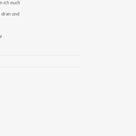
n ich euch
e dran und
!