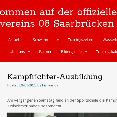
kommen auf der offizie
reins 08 Saarbrücken 
Aktuelles
Schwimmen
Trainingszeiten
Wasserb
z
Über uns
Partner
Bildergalerie
Trainingskal
Kampfrichter-Ausbildung
Posted
09/01/2023
by
Iris Ivanov
Am vergangenen Samstag fand an der Sportschule die Kampfri
Teilnehmer haben bestanden!