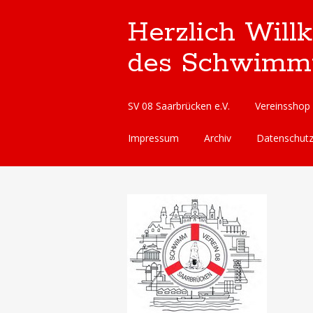
Herzlich Will
des Schwimmve
Skip
SV 08 Saarbrücken e.V.
Vereinsshop
to
content
Impressum
Archiv
Datenschut