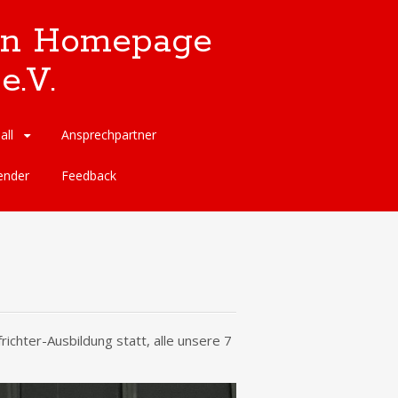
llen Homepage
e.V.
all
Ansprechpartner
ender
Feedback
chter-Ausbildung statt, alle unsere 7