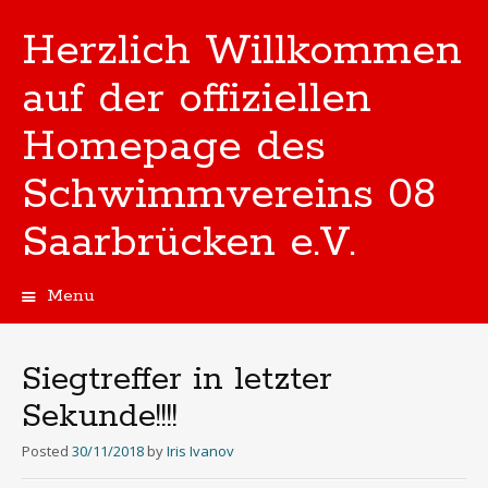
Herzlich Willkommen
auf der offiziellen
Homepage des
Schwimmvereins 08
Saarbrücken e.V.
Menu
Skip
to
content
Siegtreffer in letzter
Sekunde!!!!
Posted
30/11/2018
by
Iris Ivanov